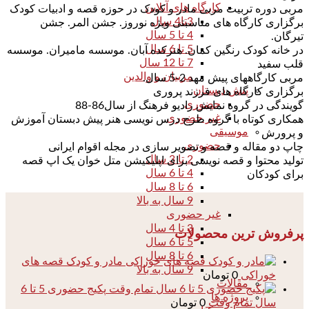
کارگاه های آنلاین
مربی دوره تربیت مربی مادر و کودک در حوزه قصه و ادبیات کودک
3تا4 سال
برگزاری کارگاه های مناسبتی ویژه نوروز. جشن المر. جشن
4 تا 5 سال
تیرگان.
5 تا 6 سال
در خانه کودک رنگین کمان. هنرکده آبان. موسسه مامیران. موسسه
7 تا 12 سال
قلب سفید
مربیان و والدین
مربی کارگاههای پیش مهد 2-5 سال.
پیش دبستان
برگزاری کارگاه های فرزند پروری
حضوری
گویندگی در گروه نمایش رادیو فرهنگ از سال86-88
غیر حضوری
همکاری کوتاه با گروه طرح درس نویسی هنر پیش دبستان آموزش
موسیقی
و پرورش
حضوری
چاپ دو مقاله و قصه و تصویر سازی در مجله اقوام ایرانی
2 تا 3 سال
تولید محتوا و قصه نویسی برای اپلیکیشن متل خوان یک اپ قصه
4 تا 6 سال
برای کودکان
6 تا 8 سال
9 سال به بالا
غیر حضوری
3 تا 4 سال
پرفروش ترین محصولات
5 تا 6 سال
6 تا 8 سال
مادر و کودک قصه های
9 سال به بالا
خوراکی
0
تومان
مقالات
پکیج حضوری 5 تا 6
پروژه ها
سال تمام وقت
0
تومان