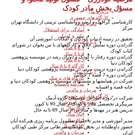
مسؤل بخش مادر کودک
درباره ما |
کارگاه های حضوری
کارشناسی گرافیک و ارشد روانشناسی تربیتی از دانشگاه تهران
2 تا 4 سال
مرکز
آمادگی برای استقلال
مادر و کودک
تحقیق در زمینه ادبیات کودکان و امکانات آموزشی آن
3 تا 6 سال
گذراندن دوره نمایش خلاق و کارگاههای با من بخوان در شورای
3 تا 4 سال
کتاب کودک
4 تا 5 سال
گذراندن دوره رفتار با کودک و دوران رشد در موسسه پژوهشی
5 تا 6 سال
کودکان دنیا
کارگاه 4 تا 6 سال
گذراندن دوره تربیت مربی در موسسه پژوهشی کودکان دنیا
7 تا 12 سال
گذراندن دوره 7 قصه 7 حکایت
کارگاه های ترمیک
شرکت در همایشها و نشستهای موسسه پژوهشی کودکان دنیا و
مدرسه تابستانه
خانه قصه و افسانه
مربیان و والدین
کارگاه های غیر حضوری
شرکت در دوره آموزش موسیقی گروه آدمک
بسته های آموزشی
مربیگری تخصصی مادر و کودک از سال 90 تا کنون
3تا4 سال
تدریس هنر در مهدها و مدارس از سال 89 تا به حال
4تا5 سال
5تا6 سال
مدیر آموزشی و مدیر داخلی و مسوول برنامه ریزی هنرکده آبان
7تا 12 سال
حضور داوطلبانه در بخش کودکان سرطانی مرکز طبی کودکان
مربیان و والدین
ایران