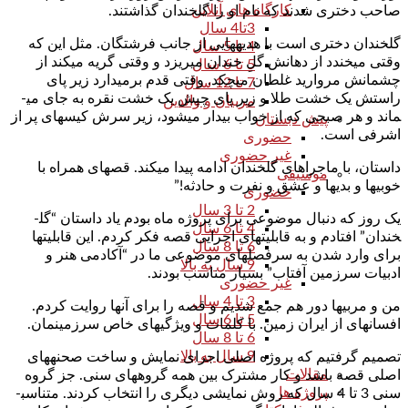
کارگاه های آنلاین
صاحب دختری شدند که نام او را گل­خندان گذاشتند.
3تا4 سال
گل­خندان دختری است با هدیه­هایی از جانب فرشتگان. مثل این که
4 تا 5 سال
وقتی می­خندد از دهانش گلِ خندان می­ریزد و وقتی گریه می­کند از
5 تا 6 سال
چشمانش مروارید غلطان می­چکد. وقتی قدم برمی­دارد زیر پای
7 تا 12 سال
راستش یک خشت طلا و زیر پای چپش یک خشت نقره به جای می­
مربیان و والدین
ماند و هر صبحی که از خواب بیدار می­شود، زیر سرش کیسه­ای پر از
پیش دبستان
اشرفی است.
حضوری
غیر حضوری
داستان، با ماجراهای گل­خندان ادامه پیدا می­کند. قصه­ای همراه با
موسیقی
خوبی­ها و بدی­ها و عشق و نفرت و حادثه!”
حضوری
2 تا 3 سال
یک روز که دنبال موضوعی برای پروژه ماه بودم یاد داستان “گل­
4 تا 6 سال
خندان” افتادم و به قابلیت­های اجرایی قصه فکر کردم. این قابلیت­ها
6 تا 8 سال
برای وارد شدن به سرفصل­های موضوعی ما در “آکادمی هنر و
9 سال به بالا
ادبیات سرزمین آفتاب” بسیار مناسب بودند.
غیر حضوری
3 تا 4 سال
من و مربی­ها دور هم جمع شدیم و قصه را برای آنها روایت کردم.
5 تا 6 سال
افسانه­ای از ایران زمین. با کلمات و ویژگی­های خاص سرزمین­مان.
6 تا 8 سال
9 سال به بالا
تصمیم گرفتیم که پروژه اصلی اجرای نمایش و ساخت صحنه­های
مقالات
اصلی قصه باشد و کار مشترک بین همه گروه­های سنی. جز گروه
پروژه ها
سنی 3 تا 4 سال که روش نمایشی دیگری را انتخاب کردند. متناسب­