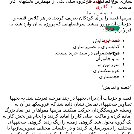
معرفی کتاب
سازی نوع فعالیت­ها با هرگروه سنی یکی از مهم­ترین بخش­های کار
گالری
ماست.
تماس با ما
مربی­ها قصه را برای کودکان تعریف کردند. در هر کلاس قصه و
جزییات آن مرور می­شد. سرفصل­هایی که پروژه به آن وارد شد، به
ثبت نام
قرار زیر است:
سبد خرید
قصه و نمایش
کتاب­سازی و تصویرسازی
دوخت
هیچ محصولی در سبد خرید نیست.
ما و جانوران
سرزمین من
عروسک­سازی
حجم­سازی
“قصه و نمایش”
قصه و جزییات آن برای بچه­ها در چند مرحله تعریف شد. به بچه­ها
تصاویر صحنه­های نمایش نشان داده شد که عروسک­ها در آن به
وسیله عروسک­گردان حرکت می­کنند. مربی­ها مقواها را در ابعاد بزرگ
آماده کرده و ماکت اصلی کار را آماده کردند و انجام هر بخش کار به
یک گروه محول شد. گروهی زمینه را رنگ زدند. گروهی صحنه­های
مختلف را تصویرسازی کردند و در جلسات مختلف تصویرسازی­ها با