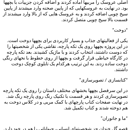
اصلی عروسک را مربی­ها آماده کردند و اضافه کردن جزییات با بچه­ها
بود. در نهایت به عروسک­هایی که از پایین صحنه وارد می­شدند از پایین
سیخ چوبی اضافه کردند و به عروسک هایی که از بالا وارد می­شدند از
قسمت بالا سیخ چوبی متصل کردند.
“دوخت”
یکی از فعالیت­های جذاب و بسیار کاربردی برای بچه­ها دوخت است.
در این پروژه بچه­ها روی یک تکه پارچه، نقاشی یکی از شخصیت­ها را
که دوست داشتند، انتخاب کردند و با ماژیک کشیدند. بعد تکه پارچه
در کارگاه خیاطی قرار گرفت و بچه­ها از روی خطوط با نخ­های رنگی
دوخت ساده زدند. به این ترتیب هرکدام یک تابلوی کوچک دوخت
داشتند.
“کتاب­سازی / تصویرسازی”
در این سرفصل بچه­ها بخش­های مختلف داستان را روی یک تکه پارچه
تصویرسازی کردند و هر قسمت با تکنیک رنگ روی پارچه رنگ شد.
در نهایت صفحات کتاب پارچه­ای با کمک مربی و در کلاس دوخت به
هم دوخته شدند و کتاب تکمیل شد.
“ما و جانوران”
قصه گل خندان جز شخصیت­های انسانی، حیواناتی را هم در خود دارد.