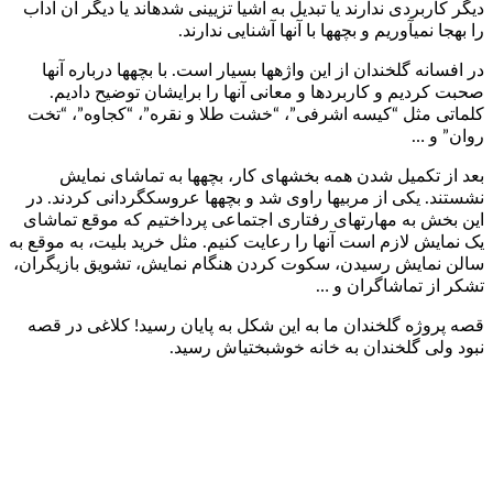
دیگر کاربردی ندارند یا تبدیل به اشیا تزیینی شده­اند یا دیگر آن آداب
را به­جا نمی­آوریم و بچه­ها با آنها آشنایی ندارند.
در افسانه گل­خندان از این واژه­ها بسیار است. با بچه­ها درباره آنها
صحبت کردیم و کاربردها و معانی آنها را برایشان توضیح دادیم.
کلماتی مثل “کیسه اشرفی”، “خشت طلا و نقره”، “کجاوه”، “تخت
روان” و …
بعد از تکمیل شدن همه بخش­های کار، بچه­ها به تماشای نمایش
نشستند. یکی از مربی­ها راوی شد و بچه­ها عروسک­گردانی کردند. در
این بخش به مهارت­های رفتاری اجتماعی پرداختیم که موقع تماشای
یک نمایش لازم است آنها را رعایت کنیم. مثل خرید بلیت، به موقع به
سالن نمایش رسیدن، سکوت کردن هنگام نمایش، تشویق بازیگران،
تشکر از تماشاگران و …
قصه پروژه گل­خندان ما به این شکل به پایان رسید! کلاغی در قصه
نبود ولی گل­خندان به خانه خوشبختی­اش رسید.