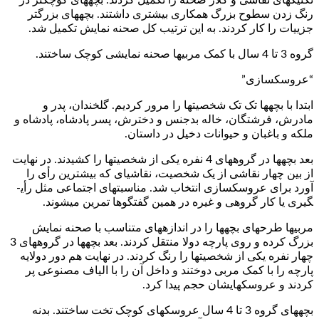
تکنیک­های نقاشی و کلاژ صحنه را تکمیل کردند. بچه­های کوچک­تر در
رنگ زدن سطوح بزرگ همکاری بیشتری داشتند. بچه­های بزرگ­تر
جزییات را کار کردند. به این ترتیب کل صحنه نمایش تکمیل شد.
گروه 3 تا 4 سال با کمک مربی­ها صحنه نمایشی کوچک ساختند.
“عروسک­سازی”
ابتدا با بچه­ها تک تک شخصیت­ها را مرور کردیم. گل­خندان، پدر و
مادرش، فرشتگان، خاله بدجنس و دخترش، پسر پادشاه، پادشاه و
ملکه و باغبان و حیوانات دخیل در داستان.
بعد بچه­ها در گروه­های 4 نفره یکی از شخصیت­ها را کشیدند. در نهایت
از بین چهار نقاشی از یک شخصیت، نقاشی­­ای که بیشترین رأی را
آورد برای عروسک­سازی انتخاب شد. مناسبت­های اجتماعی مثل رأی­
گیری یا کار گروهی و غیره در همین گفتگوها تمرین می­شوند.
مربی­ها طرح­های بچه­ها را در اندازه­های متناسب با صحنه نمایش
بزرگ کرده و روی پارچه دولا منتقل کردند. بعد بچه­ها در گروه­های 3
چهار نفره یکی از شخصیت­ها را رنگ کردند. در نهایت هم دور دولایه
پارچه را با کمک مربی دوختند و داخل آن را با الیاف مصنوعی پر
کردند و عروسک­هایشان حجم پیدا کرد.
بچه­های گروه 3 تا 4 سال عروسک­های کوچک تخت ساختند. بدنه