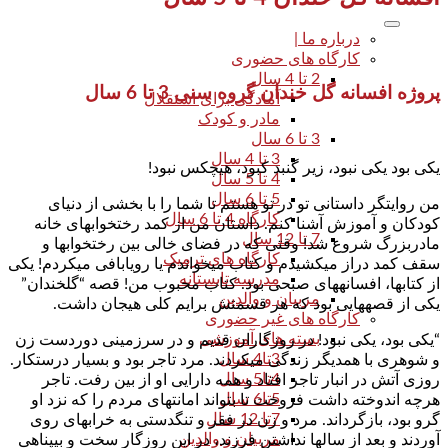
درباره ما |
کارگاه های حضوری
2 تا 4 سال
پروژه افسانه گل خندان گروه سنی 3 تا 6 سال
آمادگی برای استقلال
مادر و کودک
3 تا 6 سال
3 تا 4 سال
یکی بود یکی نبود، زیر گنبد کبود، هیچکس نبود!
4 تا 5 سال
5 تا 6 سال
من روایتگر داستانی تو در تو هستم تا شما را با بخشی از دنیای
کارگاه 4 تا 6 سال
کودکان و آموزش آشنا کنم. داستان من از کمد رختخواب­های خانه
7 تا 12 سال
مادربزرگ شروع شد! وقتی که در فضای خالی بین رختخواب­ها و
کارگاه های ترمیک
سقف کمد دراز می­کشیدم و کتاب می­خواندم یا رویابافی می­کردم! یکی
مدرسه تابستانه
از کتاب­ها، افسانه­های صبحی بود. کتاب محبوب من! قصه “گل­خندان”
مربیان و والدین
یکی از قصه­هایی بود که هر قسمتش برایم کلی هیجان داشت.
کارگاه های غیر حضوری
بسته های آموزشی
“یکی بود، یکی نبود! در روزگاران قدیم و در سرزمینی دوردست زن
3تا4 سال
و شوهری با همدیگر زندگی می­کردند. مرد تاجر بود و بسیار درستکار.
4تا5 سال
روزی آتش در انبار تاجر افتاد و همه دارایی او از بین رفت. تاجر
5تا6 سال
هرچه اندوخته داشت فروخت تا بتواند امانت­های مردم را که نزد او
7تا 12 سال
گرو بود، بازگرداند. مرد و زن در فقر و تنگدستی به خرابه­ای روی
مربیان و والدین
آوردند و بعد از سال­ها نداشتن فرزند، در این روزگار سخت و بی­پناهی