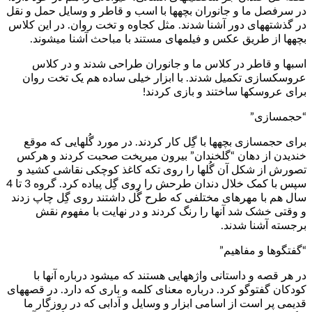
در سرفصل ما و جانوران بچه­ها با اسب و قاطر و وسایل حمل و نقل
در گذشته­های دور آشنا شدند. مثل کجاوه و تخت روان. در این کلاس
بچه­ها از طریق عکس و فیلم­های مستند با مباحث آشنا می­شوند.
اسب­ها و قاطر در کلاس ما و جانوران طراحی شدند و در کلاس
عروسک­سازی تکمیل شدند. با ابزار خیلی ساده هم یک تخت روان
برای عروسک­ها ساختند و بازی کردند!
“حجم­سازی”
برای حجم­سازی بچه­ها با گِل کار کردند. در مورد گُل­هایی که موقع
خندیدن از دهان “گل­خندان” بیرون می­ریخت صحبت کردند و هرکس
تصورش از شکل آن گُل­ها را روی تکه کاغذ کوچکی نقاشی کشید و
سپس با کمک خلال دندان طرحش را روی گِل پیاده کرد. گروه 3 تا 4
سال هم با مهر­های مختلفی که طرح گُل داشتند روی گِل چاپ زدند
و وقتی خشک شد آن­ها را رنگ کردند و در نهایت با مفهوم نقش
برجسته آشنا شدند.
“گفتگوها و مفاهیم”
در هر قصه و داستانی واژه­هایی هستند که می­شود درباره آنها با
کودکان گفت­وگو کرد. درباره معنای کلمه و باری که دارد. در قصه­های
قدیمی پر است از اسامی ابزار و وسایل و آدابی که در روزگار ما