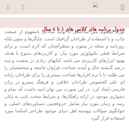
Ski
t
conten
جدول برنامه های کلاس های 3 تا 6 سال
لورم ایپسوم متن ساختگی با تولید سادگی نامفهوم از صنعت
چاپ، و با استفاده از طراحان گرافیک است، چاپگرها و متون بلکه
روزنامه و مجله در ستون و سطرآنچنان که لازم است، و برای
شرایط فعلی تکنولوژی مورد نیاز، و کاربردهای متنوع با هدف
بهبود ابزارهای کاربردی می باشد، کتابهای زیادی در شصت و سه
درصد گذشته حال و آینده، شناخت فراوان جامعه و متخصصان را
می طلبد، تا با نرم افزارها شناخت بیشتری را برای طراحان رایانه
ای علی الخصوص طراحان خلاقی، و فرهنگ پیشرو در زبان
فارسی ایجاد کرد، در این صورت می توان امید داشت که تمام و
دشواری موجود در ارائه راهکارها، و شرایط سخت تایپ به پایان
رسد و زمان مورد نیاز شامل حروفچینی دستاوردهای اصلی، و
جوابگوی سوالات پیوسته اهل دنیای موجود طراحی اساسا مورد
استفاده قرار گیرد.