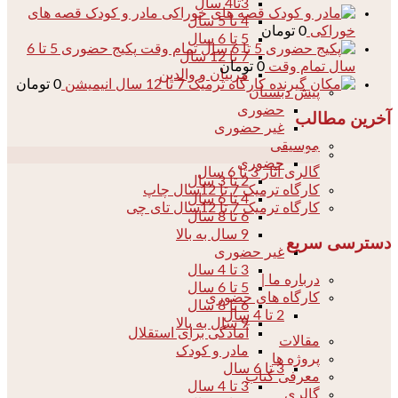
3تا4 سال
مادر و کودک قصه های
4 تا 5 سال
خوراکی
0
تومان
5 تا 6 سال
پکیج حضوری 5 تا 6
7 تا 12 سال
سال تمام وقت
0
تومان
مربیان و والدین
کارگاه ترمیک 7 تا 12 سال انیمیشن
0
تومان
پیش دبستان
حضوری
آخرین مطالب
غیر حضوری
موسیقی
04
حضوری
گالری آثار 3 تا 6 سال
2 تا 3 سال
کارگاه ترمیک 7 تا 12سال چاپ
4 تا 6 سال
کارگاه ترمیک 7 تا 12سال تای چی
6 تا 8 سال
9 سال به بالا
دسترسی سریع
غیر حضوری
3 تا 4 سال
درباره ما |
5 تا 6 سال
کارگاه های حضوری
6 تا 8 سال
2 تا 4 سال
9 سال به بالا
آمادگی برای استقلال
مقالات
مادر و کودک
پروژه ها
3 تا 6 سال
معرفی کتاب
3 تا 4 سال
گالری