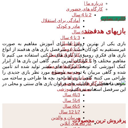
درباره ما |
کارگاه های حضوری
2 تا 4 سال
گالری تصاویر
آمادگی برای استقلال
مادر و کودک
بازیهای هدفمند
3 تا 6 سال
3 تا 4 سال
4 تا 5 سال
بازی یکی از بهترین روش ها برای آموزش مفاهیم به صورت
5 تا 6 سال
غیرمستقیم به کودکان است. در سرفصل بازی های هدفمند از انواع
کارگاه 4 تا 6 سال
بازی های فکریِ رومیزی تا بازی های حرکتی استفاده می کنیم تا
7 تا 12 سال
مفاهیم مختلف را با کودکان تمرین کنیم. گاهی این بازی ها از ابزار
کارگاه های ترمیک
کمک آموزشی که توسط شرکت های معتبر تولید شده اند تأمین
مدرسه تابستانه
شده و گاهی مربیان با توجه به موضوع مورد نظر بازی جدیدی را
مربیان و والدین
طراحی می کنند. گاهی بازی ها باخود بچه ها طراحی و ساخته می
کارگاه های غیر حضوری
شوند. ما همچنین از قابلیت های فراوان بازی های سنتی و محلی در
بسته های آموزشی
این سرفصل استفاده می کنیم.
3تا4 سال
4تا5 سال
5تا6 سال
7تا 12 سال
مربیان و والدین
پرفروش ترین محصولات
کارگاه های آنلاین