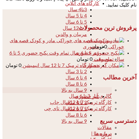
کارگاه های آنلاین
نام کلیک نمایید.
3تا4 سال
4 تا 5 سال
5 تا 6 سال
پرفروش ترین محصولات
7 تا 12 سال
مربیان و والدین
مادر و کودک قصه های
پیش دبستان
خوراکی
0
تومان
حضوری
پکیج حضوری 5 تا 6
غیر حضوری
سال تمام وقت
0
تومان
موسیقی
کارگاه ترمیک 7 تا 12 سال انیمیشن
0
تومان
حضوری
2 تا 3 سال
آخرین مطالب
4 تا 6 سال
6 تا 8 سال
04
9 سال به بالا
گالری آثار 3 تا 6 سال
غیر حضوری
کارگاه ترمیک 7 تا 12سال چاپ
3 تا 4 سال
کارگاه ترمیک 7 تا 12سال تای چی
5 تا 6 سال
6 تا 8 سال
دسترسی سریع
9 سال به بالا
مقالات
درباره ما |
پروژه ها