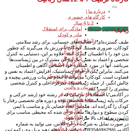
درباره ما |
کارگاه های حضوری
2 تا 4 سال
گالری تصاویر
ثبت نام
آمادگی برای استقلال
رباتیک
مادر و کودک
3 تا 6 سال
طیف گسترده‌ای از فعالیت‌های جسمانی، برای رشد سلامتی
3 تا 4 سال
کودکان، ضروری هستند. کودکان با ورزش یاد می‌گیرند که چطور
4 تا 5 سال
بدن خود را با اطمینان کنترل کنند. علاوه بر این، دستیابی به کنترل
5 تا 6 سال
شخصی و اعتماد به نفس، یک ویژگی مشترک در بین ژیمناست‌ها
کارگاه 4 تا 6 سال
می‌باشد. آنها در مورد عملکرد خود احساس آگاهی و اطمینان
7 تا 12 سال
می‌کنند. بنابراین یکی از فواید ژیمناستیک، افزایش اعتماد به نفس و
کارگاه های ترمیک
قضاوت است. کودکان، می‌توانند با انجام تمرینات ورزشی پیچیده و
مدرسه تابستانه
چالش انگیز، از جمله ژیمناستیک، تمرکز داخلی و کنترل شخصی
مربیان و والدین
بیشتری را کسب کنند.
کارگاه های غیر حضوری
در آکادمی با استفاده از مربیانی که در رشته خود (رشد حرکتی و
بسته های آموزشی
حرکات پایه ژیمناستیک) متخصص بوده و دوره های تخصصی رفتار با
3تا4 سال
کودک را گذرانده اند، همچنین ایجاد فضایی باز و مناسب با ایمن
4تا5 سال
کردن سطوح و دیوارها، سعی بر آن شده که محیطی مناسب برای
5تا6 سال
رسیدن به اهداف بالا طراحی شود.
7تا 12 سال
در صورت تمایل به شرکت در این کلاس، می توانید به شماره
مربیان و والدین
آکادمی(09354696296)در واتس آپ پیغام دهید و یا روی دکمه ثبت