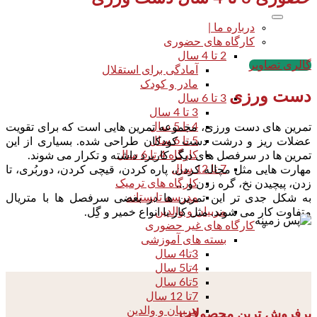
درباره ما |
کارگاه های حضوری
2 تا 4 سال
گالری تصاویر
آمادگی برای استقلال
مادر و کودک
دست ورزی
3 تا 6 سال
3 تا 4 سال
4 تا 5 سال
تمرین های دست ورزی، مجموعه تمرین هایی است که برای تقویت
5 تا 6 سال
عضلات ریز و درشت دست کودکان طراحی شده. بسیاری از این
کارگاه 4 تا 6 سال
تمرین ها در سرفصل های دیگر کاربرد داشته و تکرار می شوند.
7 تا 12 سال
مهارت هایی مثل مچاله کردن، پاره کردن، قیچی کردن، دوربُری، تا
کارگاه های ترمیک
زدن، پیچیدن نخ، گره زدن و …
مدرسه تابستانه
به شکل جدی تر این تمرین ها در بعضی سرفصل ها با متریال
مربیان و والدین
متفاوت کار می شوند. مثل کار با انواع خمیر و گِل.
کارگاه های غیر حضوری
بسته های آموزشی
3تا4 سال
4تا5 سال
5تا6 سال
7تا 12 سال
مربیان و والدین
پرفروش ترین محصولات