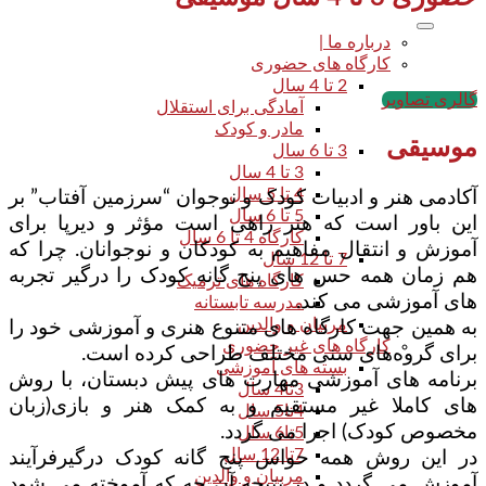
درباره ما |
کارگاه های حضوری
2 تا 4 سال
گالری تصاویر
آمادگی برای استقلال
مادر و کودک
موسیقی
3 تا 6 سال
3 تا 4 سال
4 تا 5 سال
آکادمی هنر و ادبیات کودک و نوجوان “سرزمین آفتاب” بر
5 تا 6 سال
این باور است که هنر راهی است مؤثر و دیرپا برای
کارگاه 4 تا 6 سال
آموزش و انتقال مفاهیم به کودکان و نوجوانان. چرا که
7 تا 12 سال
هم زمان همه حس های پنج گانه کودک را درگیر تجربه
کارگاه های ترمیک
های آموزشی می کند.
مدرسه تابستانه
مربیان و والدین
به همین جهت کارگاه های متنوع هنری و آموزشی خود را
کارگاه های غیر حضوری
برای گروه‌های سنی مختلف طراحی کرده است.
بسته های آموزشی
برنامه های آموزشی مهارت های پیش دبستان، با روش
3تا4 سال
های کاملا غیر مستقیم و به کمک هنر و بازی(زبان
4تا5 سال
مخصوص کودک) اجرا می گردد.
5تا6 سال
7تا 12 سال
در این روش همه حواس پنج گانه کودک درگیرفرآیند
مربیان و والدین
آموزش می گردد و در نتیجه آن چه که آموخته می شود