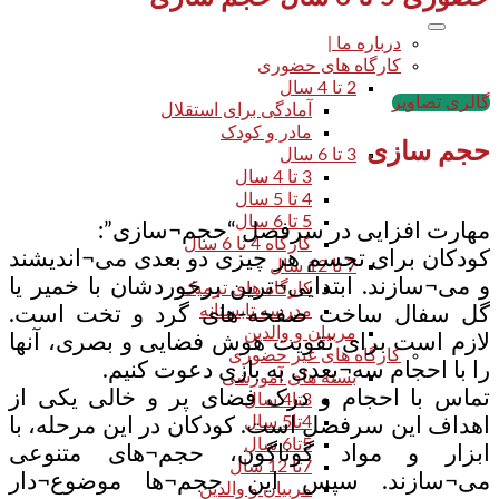
درباره ما |
کارگاه های حضوری
2 تا 4 سال
گالری تصاویر
آمادگی برای استقلال
مادر و کودک
حجم سازی
3 تا 6 سال
3 تا 4 سال
4 تا 5 سال
5 تا 6 سال
مهارت افزایی در سرفصل “حجم¬سازی”:
کارگاه 4 تا 6 سال
کودکان برای تجسم هر چیزی دو بعدی می¬اندیشند
7 تا 12 سال
و می¬سازند. ابتدایی¬ترین برخوردشان با خمیر یا
کارگاه های ترمیک
مدرسه تابستانه
گل سفال ساخت صفحه-های گرد و تخت است.
مربیان و والدین
لازم است برای تقویت هوش فضایی و بصری، آنها
کارگاه های غیر حضوری
را با احجام سه¬بعدی به بازی دعوت کنیم.
بسته های آموزشی
تماس با احجام و درک فضای پر و خالی یکی از
3تا4 سال
4تا5 سال
اهداف این سرفصل است. کودکان در این مرحله، با
5تا6 سال
ابزار و مواد گوناگون، حجم¬های متنوعی
7تا 12 سال
می¬سازند. سپس این حجم¬ها موضوع¬دار
مربیان و والدین