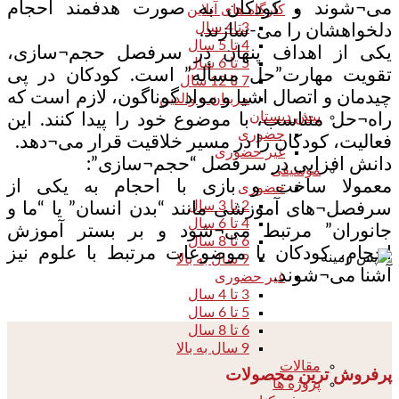
می¬شوند و کودکان به صورت هدفمند احجام
کارگاه های آنلاین
3تا4 سال
دلخواهشان را می-سازند.
4 تا 5 سال
یکی از اهداف پنهان در سرفصل حجم¬سازی،
5 تا 6 سال
تقویت مهارت”حل مسأله” است. کودکان در پی
7 تا 12 سال
چیدمان و اتصال اشیا و مواد گوناگون، لازم است که
مربیان و والدین
پیش دبستان
راه¬حل متناسب، با موضوع خود را پیدا کنند. این
حضوری
فعالیت، کودکان را در مسیر خلاقیت قرار می¬دهد.
غیر حضوری
دانش افزایی در سرفصل “حجم¬سازی”:
موسیقی
معمولا ساخت و بازی با احجام به یکی از
حضوری
2 تا 3 سال
سرفصل¬های آموزشی مانند “بدن انسان” یا “ما و
4 تا 6 سال
جانوران” مرتبط می¬شود و بر بستر آموزش
6 تا 8 سال
احجام، کودکان با موضوعات مرتبط با علوم نیز
9 سال به بالا
آشنا می¬شوند.
غیر حضوری
3 تا 4 سال
5 تا 6 سال
6 تا 8 سال
9 سال به بالا
مقالات
پرفروش ترین محصولات
پروژه ها