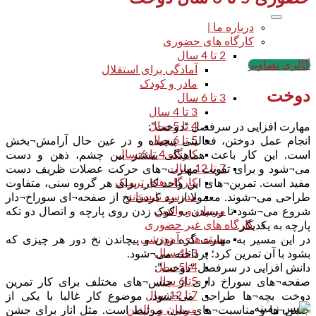
درباره ما |
کارگاه های حضوری
2 تا 4 سال
گالری تصاویر
آمادگی برای استقلال
مادر و کودک
دوخت
3 تا 6 سال
3 تا 4 سال
4 تا 5 سال
مهارت افزایی در سرفصل “دوخت”:
5 تا 6 سال
انجام عمل دوختن، فعالیتی پیچیده و در عین حال آرامش¬بخش
کارگاه 4 تا 6 سال
است. این کار باعث هماهنگی بیشتر بین چشم، ذهن و دست
7 تا 12 سال
می¬شود و برای تقویت مهارت¬های حرکت عضلات ظریف دست
کارگاه های ترمیک
مفید است. تمرین¬های این واحد کار، برای هر گروه سنی، متفاوت
مدرسه تابستانه
طراحی می¬شوند. معمولا از رد کردن نخ از صفحه¬ای سوراخ¬دار
مربیان و والدین
شروع می¬شود تا رسیدن به کوک زدن روی پارچه و اتصال دو تکه
کارگاه های غیر حضوری
پارچه به یکدیگر.
بسته های آموزشی
در این مسیر به مهارت گره زدن و پیچاندن نخ دور هر چیزی که
3تا4 سال
بشود با آن تمرین کرد؛ پرداخته می¬شود.
4تا5 سال
دانش افزایی در سرفصل “دوخت”:
5تا6 سال
صفحه¬های سوراخ داری از جنس¬های مختلف برای کار تمرین
7تا 12 سال
دوخت بچه¬ها طراحی می¬شود. موضوع کار غالبا با یکی از
مربیان و والدین
جشن¬ها و مناسبت¬های ملی، مرتبط است. مثل انار برای جشن