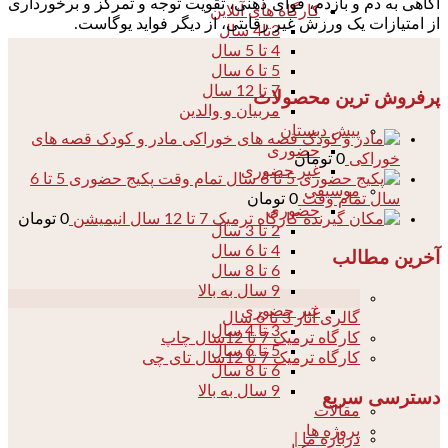
آگاهی به دم و بازدم، قوای ذهنی، تقویت توجه و تمرکز و برخورداری
کارگاه های آنلاین
از امتیازات یک ورزش غیر رقابتی، از دیگر فواید یوگاست.
3تا4 سال
4 تا 5 سال
5 تا 6 سال
7 تا 12 سال
پرفروش ترین محصولات
مربیان و والدین
پیش دبستان
مادر و کودک قصه های
حضوری
خوراکی
0
تومان
غیر حضوری
پکیج حضوری 5 تا 6
موسیقی
سال تمام وقت
0
تومان
حضوری
کارگاه ترمیک 7 تا 12 سال انیمیشن
0
تومان
2 تا 3 سال
4 تا 6 سال
آخرین مطالب
6 تا 8 سال
9 سال به بالا
04
غیر حضوری
گالری آثار 3 تا 6 سال
3 تا 4 سال
کارگاه ترمیک 7 تا 12سال چاپ
5 تا 6 سال
کارگاه ترمیک 7 تا 12سال تای چی
6 تا 8 سال
9 سال به بالا
دسترسی سریع
مقالات
پروژه ها
درباره ما |