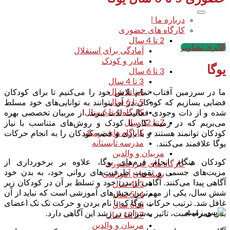
درباره ما |
کارگاه های حضوری
2 تا 4 سال
گالری تصاویر
آمادگی برای استقلال
مادر و کودک
یوگا
3 تا 6 سال
3 تا 4 سال
4 تا 5 سال
ما در سرزمین آفتاب تمام تلاش خود را می‌کنیم تا برای کودکان
5 تا 6 سال
فضایی بسازیم که کودکان در آن بتوانند به توانایی‌های خود مسلط
کارگاه 4 تا 6 سال
شده و از ذات وجودی فعالیت لذت ببرند. از مربیان تخصصی بهره
7 تا 12 سال
می‌بریم که در زمینه کار با کودک و روش‌های متناسب با نیاز
کارگاه های ترمیک
کودکان توانمند هستند و با بازی و قصه کودکان را به انجام حرکات
مدرسه تابستانه
یوگا علاقمند می‌کنند.
مربیان و والدین
کودکان هنگام انجام فرم‌های یوگا، علاوه بر برخورداری از
کارگاه های غیر حضوری
مزیت‌های جسمی و تقویت ظرفیت‌های روانی خود، به بدن خود
بسته های آموزشی
آگاهی پیدا می‌کنند. آگاهی از بدن خود و تسلط بر آن در کودکان زیر
3تا4 سال
شش سال، یکی از مهم‌ترین بخش‌های آموزشی است که نباید از آن
4تا5 سال
غافل شد. ترتیب حرکات یوگا که با نام بردن و حرکت تک تک اعضای
5تا6 سال
بدن همراه است، تاثیر به‌سزایی در رشد این آگاهی دارد.
7تا 12 سال
مربیان و والدین