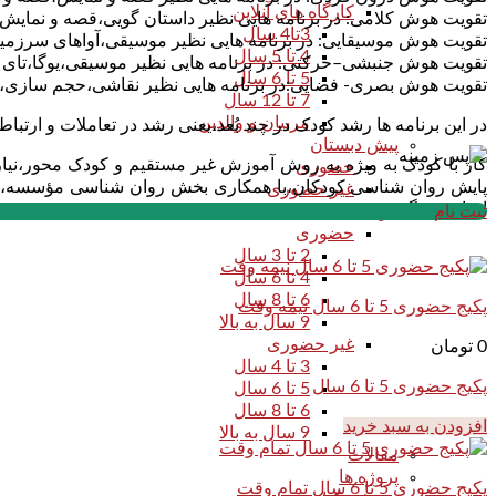
کارگاه های آنلاین
تقویت هوش کلامی: در برنامه هایی نظیر داستان گویی،قصه و نمایش،
3تا4 سال
تقویت هوش موسیقایی: در برنامه هایی نظیر موسیقی،آواهای سرزمین
4 تا 5 سال
تقویت هوش جنبشی–حرکتی: در برنامه هایی نظیر موسیقی،یوگا،تای 
5 تا 6 سال
تقویت هوش بصری- فضایی:در برنامه هایی نظیر نقاشی،حجم سازی،س
7 تا 12 سال
مربیان و والدین
در این برنامه ها رشد کودک در چند بُعد،یعنی رشد در تعاملات و ار
پیش دبستان
کار با کودک به ویژه به روش آموزش غیر مستقیم و کودک محور،نیا
حضوری
پایش روان شناسی کودکان،با همکاری بخش روان شناسی مؤسسه،شرک
غیر حضوری
انجام می گیرد.
ثبت نام
موسیقی
حضوری
2 تا 3 سال
4 تا 6 سال
6 تا 8 سال
پکیج حضوری 5 تا 6 سال نیمه وقت
9 سال به بالا
غیر حضوری
0
تومان
3 تا 4 سال
پکیج حضوری 5 تا 6 سال
5 تا 6 سال
6 تا 8 سال
افزودن به سبد خرید
9 سال به بالا
مقالات
پروژه ها
پکیج حضوری 5 تا 6 سال تمام وقت