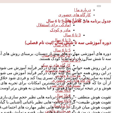
درباره ما |
کارگاه های حضوری
2 تا 4 سال
جدول برنامه های کلاس های 5 تا 6 سال
آمادگی برای استقلال
مادر و کودک
3 تا 6 سال
3 تا 4 سال
دوره آموزشی سه تا شش سال (ثبت نام فصلی)
4 تا 5 سال
5 تا 6 سال
دوره های آموزشی مهارت های پیش از دبستان، برمبنای روش های آم
کارگاه 4 تا 6 سال
سه تا شش سال زبان ارتباط با کودک هستند.
7 تا 12 سال
کارگاه های ترمیک
در این روش همه حواس پنج گانه کودک درگیر فرآیند آموزش می شود 
مدرسه تابستانه
در این روش همه حواس پنج گانه کودک درگیر فرآیند آموزش می شود و
مربیان و والدین
آینده به سایر تجارب آموزشی کودک تسری پیدا کند و فردی شود خلاق 
کارگاه های غیر حضوری
از آن جا که قصد ما فراهم کردن بیشترین امکانات برای تجربه ها
بسته های آموزشی
هوش و در نتیجه تربیت انواع هوش و غنا بخشیدن به هوش برتر اوست.
3تا4 سال
4تا5 سال
تقویت هوش منطقی – ریاضی: در برنامه هایی نظیر حجم سازی،بازی 
5تا6 سال
تقویت هوش طبیعت¬گرا: در برنامه¬هایی نظیر باغبانی (آشنایی با گیاه
7تا 12 سال
تقویت هوش میان فردی: در برنامه هایی نظیر مهارت های اجتماعی،ق
مربیان و والدین
تقویت هوش درون فردی: در برنامه هایی نظیر قصه و نمایش،قصه و ت