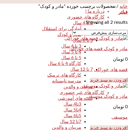
خانه
/
محصولات برچسب خورده “مادر و کودک”
درباره ما |
فیلتر
کارگاه های حضوری
Showing all 2 results
2 تا 4 سال
آمادگی برای استقلال
مادر و کودک
3 تا 6 سال
3 تا 4 سال
مادر و کودک قصه های خوراکی
4 تا 5 سال
5 تا 6 سال
0
تومان
کارگاه 4 تا 6 سال
7 تا 12 سال
قصه های خوراکی
کارگاه های ترمیک
افزودن به سبد خرید
مدرسه تابستانه
مربیان و والدین
کارگاه های غیر حضوری
مادر و کودک موسیقی
بسته های آموزشی
3تا4 سال
0
تومان
4تا5 سال
5تا6 سال
موسیقی
7تا 12 سال
مربیان و والدین
افزودن به سبد خرید