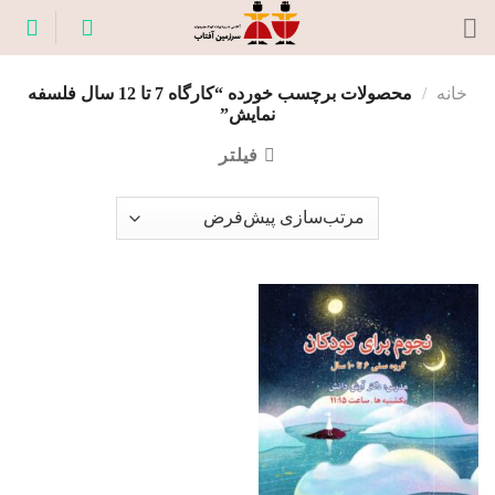
Ski
t
conten
خانه
/
محصولات برچسب خورده “کارگاه 7 تا 12 سال فلسفه
نمایش”
فیلتر