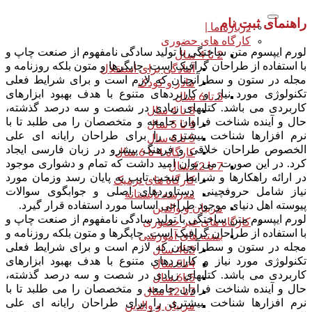
راهنمای ثبت نام
درباره ما |
کارگاه های حضوری
لورم ایپسوم متن ساختگی با تولید سادگی نامفهوم از صنعت چاپ و
2 تا 4 سال
با استفاده از طراحان گرافیک است. چاپگرها و متون بلکه روزنامه و
آمادگی برای استقلال
مجله در ستون و سطرآنچنان که لازم است و برای شرایط فعلی
مادر و کودک
تکنولوژی مورد نیاز و کاربردهای متنوع با هدف بهبود ابزارهای
3 تا 6 سال
کاربردی می باشد. کتابهای زیادی در شصت و سه درصد گذشته،
3 تا 4 سال
حال و آینده شناخت فراوان جامعه و متخصصان را می طلبد تا با
4 تا 5 سال
نرم افزارها شناخت بیشتری را برای طراحان رایانه ای علی
5 تا 6 سال
الخصوص طراحان خلاقی و فرهنگ پیشرو در زبان فارسی ایجاد
کارگاه 4 تا 6 سال
کرد. در این صورت می توان امید داشت که تمام و دشواری موجود
7 تا 12 سال
در ارائه راهکارها و شرایط سخت تایپ به پایان رسد وزمان مورد
کارگاه های ترمیک
نیاز شامل حروفچینی دستاوردهای اصلی و جوابگوی سوالات
مدرسه تابستانه
پیوسته اهل دنیای موجود طراحی اساسا مورد استفاده قرار گیرد.
مربیان و والدین
لورم ایپسوم متن ساختگی با تولید سادگی نامفهوم از صنعت چاپ و
کارگاه های غیر حضوری
با استفاده از طراحان گرافیک است. چاپگرها و متون بلکه روزنامه و
بسته های آموزشی
مجله در ستون و سطرآنچنان که لازم است و برای شرایط فعلی
3تا4 سال
تکنولوژی مورد نیاز و کاربردهای متنوع با هدف بهبود ابزارهای
4تا5 سال
کاربردی می باشد. کتابهای زیادی در شصت و سه درصد گذشته،
5تا6 سال
حال و آینده شناخت فراوان جامعه و متخصصان را می طلبد تا با
7تا 12 سال
نرم افزارها شناخت بیشتری را برای طراحان رایانه ای علی
مربیان و والدین