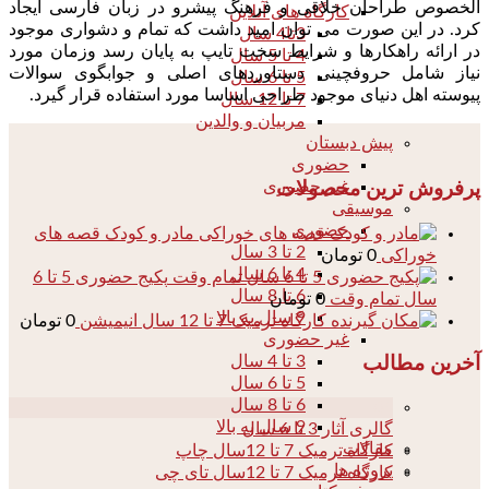
الخصوص طراحان خلاقی و فرهنگ پیشرو در زبان فارسی ایجاد
کارگاه های آنلاین
کرد. در این صورت می توان امید داشت که تمام و دشواری موجود
3تا4 سال
در ارائه راهکارها و شرایط سخت تایپ به پایان رسد وزمان مورد
4 تا 5 سال
نیاز شامل حروفچینی دستاوردهای اصلی و جوابگوی سوالات
5 تا 6 سال
پیوسته اهل دنیای موجود طراحی اساسا مورد استفاده قرار گیرد.
7 تا 12 سال
مربیان و والدین
پیش دبستان
حضوری
غیر حضوری
پرفروش ترین محصولات
موسیقی
حضوری
مادر و کودک قصه های
2 تا 3 سال
خوراکی
0
تومان
4 تا 6 سال
پکیج حضوری 5 تا 6
6 تا 8 سال
سال تمام وقت
0
تومان
9 سال به بالا
کارگاه ترمیک 7 تا 12 سال انیمیشن
0
تومان
غیر حضوری
3 تا 4 سال
آخرین مطالب
5 تا 6 سال
6 تا 8 سال
04
9 سال به بالا
گالری آثار 3 تا 6 سال
مقالات
کارگاه ترمیک 7 تا 12سال چاپ
پروژه ها
کارگاه ترمیک 7 تا 12سال تای چی