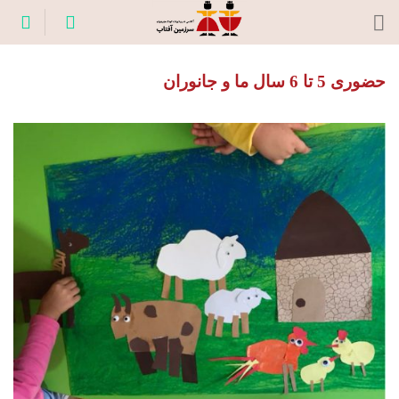
Ski
t
conten
حضوری 5 تا 6 سال ما و جانوران