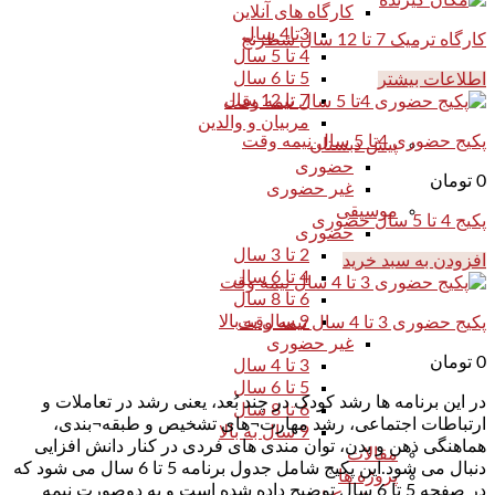
کارگاه های آنلاین
3تا4 سال
کارگاه ترمیک 7 تا 12 سال شطرنج
4 تا 5 سال
5 تا 6 سال
اطلاعات بیشتر
7 تا 12 سال
مربیان و والدین
پکیج حضوری 4تا 5 سال نیمه وقت
پیش دبستان
حضوری
0
تومان
غیر حضوری
موسیقی
پکیج 4 تا 5 سال حضوری
حضوری
2 تا 3 سال
افزودن به سبد خرید
4 تا 6 سال
6 تا 8 سال
9 سال به بالا
پکیج حضوری 3 تا 4 سال نیمه وقت
غیر حضوری
0
تومان
3 تا 4 سال
5 تا 6 سال
در این برنامه ها رشد کودک در چند بُعد، یعنی رشد در تعاملات و
6 تا 8 سال
ارتباطات اجتماعی، رشد مهارت¬های تشخیص و طبقه¬بندی،
9 سال به بالا
هماهنگی ذهن و بدن، توان مندی های فردی در کنار دانش افزایی
مقالات
دنبال می شود.این پکیج شامل جدول برنامه 5 تا 6 سال می شود که
پروژه ها
در صفحه 5 تا 6 سال توضیح داده شده است و به دوصورت نیمه