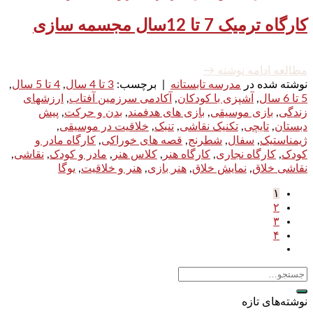
کارگاه ترمیک 7 تا 12سال مجسمه سازی
مطالعه ادامه نوشته
→
نوشته شده در
مدرسه تابستانه
|
برچسب:
3 تا 4 سال
,
4 تا 5 سال
,
5 تا 6 سال
,
آشپزی با کودکان
,
آکادمی سرزمین آفتاب
,
ارزشهای
زندگی
,
بازی موسیقی
,
بازی های هدفمند
,
بدن و حرکت
,
پیش
دبستان
,
تایچی
,
تکنیک نقاشی
,
تنبک
,
خلاقیت در موسیقی
,
ژیمناستیک
,
سفال
,
شطرنج
,
قصه های خوراکی
,
کارگاه مادر و
کودک
,
کارگاه نجاری
,
کارگاه هنر
,
کلاس هنر
,
مادر و کودک
,
نقاشی
,
نقاشی خلاق
,
نمایش خلاق
,
هنر بازی
,
هنر و خلاقیت
,
یوگا
۱
۲
۳
۴
نوشته‌های تازه