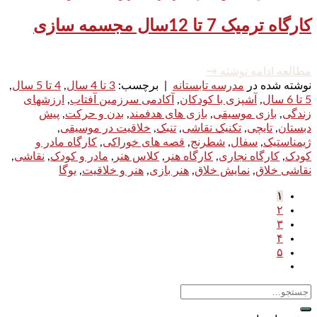
کارگاه ترمیک 7 تا 12سال مجسمه سازی
مطالعه ادامه نوشته
→
نوشته شده در
مدرسه تابستانه
|
برچسب:
3 تا 4 سال
,
4 تا 5 سال
,
5 تا 6 سال
,
آشپزی با کودکان
,
آکادمی سرزمین آفتاب
,
ارزشهای
زندگی
,
بازی موسیقی
,
بازی های هدفمند
,
بدن و حرکت
,
پیش
دبستان
,
تایچی
,
تکنیک نقاشی
,
تنبک
,
خلاقیت در موسیقی
,
ژیمناستیک
,
سفال
,
شطرنج
,
قصه های خوراکی
,
کارگاه مادر و
کودک
,
کارگاه نجاری
,
کارگاه هنر
,
کلاس هنر
,
مادر و کودک
,
نقاشی
,
نقاشی خلاق
,
نمایش خلاق
,
هنر بازی
,
هنر و خلاقیت
,
یوگا
۱
۲
۳
۴
۵