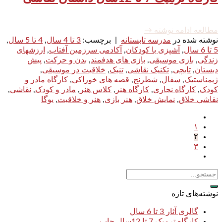
مطالعه ادامه نوشته
→
نوشته شده در
مدرسه تابستانه
|
برچسب:
3 تا 4 سال
,
4 تا 5 سال
,
5 تا 6 سال
,
آشپزی با کودکان
,
آکادمی سرزمین آفتاب
,
ارزشهای
زندگی
,
بازی موسیقی
,
بازی های هدفمند
,
بدن و حرکت
,
پیش
دبستان
,
تایچی
,
تکنیک نقاشی
,
تنبک
,
خلاقیت در موسیقی
,
ژیمناستیک
,
سفال
,
شطرنج
,
قصه های خوراکی
,
کارگاه مادر و
کودک
,
کارگاه نجاری
,
کارگاه هنر
,
کلاس هنر
,
مادر و کودک
,
نقاشی
,
نقاشی خلاق
,
نمایش خلاق
,
هنر بازی
,
هنر و خلاقیت
,
یوگا
۱
۲
۳
نوشته‌های تازه
گالری آثار 3 تا 6 سال
کارگاه ترمیک 7 تا 12سال چاپ