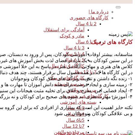
درباره ما |
کارگاه های حضوری
2 تا 4 سال
آمادگی برای استقلال
مادر و کودک
3 تا 6 سال
کارگاه های ترمیک
3 تا 4 سال
4 تا 5 سال
متاسفانه، بیشتر اوقات آموزشی کودکان، پس از ورود به دبستان
5 تا 6 سال
در این سنین کودکان به یک باره از فضای لذت بخش آموزش های غیر
کارگاه 4 تا 6 سال
کلاس های هنری و مهارتی آکادمی هنر، در پاسخ به این خلا آموزشی
7 تا 12 سال
در این کارگاه ها که در همه فصول سال برقرار هستند، چند هدف دنبا
کارگاه های ترمیک
۱- زنده نگه داشتن و تقویت ویژگی های خلاق کودکان و‌نوجوانان
مدرسه تابستانه
۲- زمینه سازی و ایجاد فرصت برای همه دانش آموزان تا مهارت ها و استعدادهای خود را در زمینه های غیر درسی نیز پیدا کرده و در جهت تقویت و ارتقا آن گام بردارند.
مربیان و والدین
۳- ایجاد فضایی امن، مفرح و خلاق برای تخلیه مثبت هیجانات این سنین، در کنار اساتیدی که مهارت ارتباط با کودکان را کاملا آموخته و به آن تسلط دارند.
کارگاه های غیر حضوری
۴- آموزش مهارت هنری، به شیوه های صحیح برای کودکان و نه بزرگسالان
بسته های آموزشی
نکته حایز اهمیت این است که بسیاری از افرادی که برای این گروه س
3تا4 سال
و بی علاقگی کودکان و‌نوجوانان می شود
4تا5 سال
5تا6 سال
7تا 12 سال
مربیان و والدین